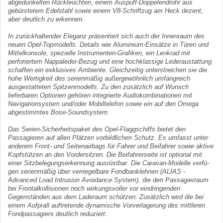
abge­dunkelten Rückleuchten, einem Auspuff-Doppelendrohr aus
gebürstetem Edelstahl sowie einem V8-Schriftzug am Heck dezent,
aber deutlich zu erkennen.
In zurückhaltender Eleganz präsentiert sich auch der Innenraum des
neuen Opel-Topmodells. Details wie Aluminium-Einsätze in Türen und
Mittelkonsole, spezielle Instrumenten-Grafiken, ein Lenkrad mit
perforiertem Nappaleder-Bezug und eine hochklassige Lederaustattung
schaffen ein exklusives Ambiente. Gleichzeitig unter­streichen sie die
hohe Wertigkeit des serienmäßig außergewöhnlich umfangreich
ausgestatteten Spitzenmodells. Zu den zusätzlich auf Wunsch
lieferbaren Optionen gehören integrierte Audiokombinationen mit
Navigationsystem und/oder Mobiltelefon sowie ein auf den Omega
abgestimmtes Bose-Soundsystem.
Das Serien-Sicherheitspaket des Opel-Flaggschiffs bietet den
Passagieren auf allen Plätzen vorbildlichen Schutz. Es umfasst unter
anderem Front- und Seitenairbags für Fahrer und Beifahrer sowie aktive
Kopfstützen an den Vordersitzen. Die Beifahrerseite ist optional mit
einer Sitzbelegungserkennung ausrüstbar. Die Caravan-Modelle verfü­
gen serienmäßig über verriegelbare Fondbanklehnen (ALIAS -
Advanced Load Intrusion Avoidance System), die den Passagierraum
bei Frontalkollisionen noch wir­kungsvoller vor eindringenden
Gegenständen aus dem Laderaum schützen. Zusätzlich wird die bei
einem Aufprall auftretende dynamische Vorverlagerung des mittleren
Fondpassagiers deutlich reduziert.