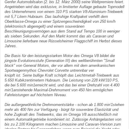
Genfer Automobilsa­lon (2. bis 12. März 2000) seine Weltpremiere feiert.
Angetrieben wird das exklusive, in limi­tierter Auflage gebaute Topmodell
des Unternehmens von einem 310 PS starken V8-Aluminium-Triebwerk
mit 5,7 Litern Hubraum. Das laufruhige Kraftpaket verhilft dem
Oberklasse-Omega zu einer Spitzengeschwindigkeit von 250 km/h
(elektronisch abgeregelt) und einem souveränen
Beschleunigungsvermögen aus dem Stand auf Tempo 100 in weniger
als sieben Sekunden. Auf den Markt kommt das als Caravan und
Limousine lieferbare neue Rüsselsheimer Flaggschiff im Herbst dieses
Jahres.
Die Basis für den leistungsstarken Motor des Omega V8 bildet die
jüngste Evolutions­stufe (Generation III) des weltberühmten "Small
block" von General Motors, der vor allem mit dem amerikanischen
Sportwagenmythos Chevrolet Corvette untrennbar ver­
knüpft ist. Seine bullige Kraft schöpft das Leichtmetall-Triebwerk aus
5.650 Kubikzen­timetern Hubraum. Die Leistung von 228 kW/310 PS,
die bei 5.600 min1erreicht wird, und das bei einer Drehzahl von 4.400
min'1anstehende Maximal-Drehmoment von 450 Nm ermöglichen
Fahrleistungen auf höchstem Niveau.
Die außergewöhnliche Drehmomentstärke - schon ab 1.800 min'1stehen
mehr als 400 Nm zur Verfügung - bürgt für souveräne Elastizität und
hohe Zugkraft des Triebwerks, das im Omega V8 ausschließlich mit
einem Automatikgetriebe kombiniert ist. Zulässi­ge Anhängelasten von
bis zu 2.100 Kilogramm machen Limousine und Cara­van-Version zum