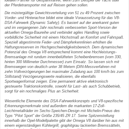
idealen Partner für Gespannfahrer, wenn zum Beispiel die Yacht oder
der Pferdetransporter mit auf Reisen gehen sollen.
Die müstergültige Gewichtsverteilung von 51 zu 49 Prozent zwischen
Vorder- und Hinterachse bildet eine ideale Voraussetzung für das V8-
DSA-Fahrwerk (Dynamic Safety). Es basiert auf der anerkannt guten
und im vergangenen Jahr nochmals ver­besserten Sport-Version der
aktuellen Omega-Baureihe und verbindet agiles Handling sowie
vorbildliche Sicherheit mit einem Höchstmaß an Komfort und Fahrspaß.
Speziell abgestimmte Feder- und Dämpferkennlinien erhöhen die
Haftungsreserven im Hoch­geschwindigkeitsbereich. Dem dynamischen
Potenzial des Omega V8 entsprechend kommt eine Hochleistungs-
Bremsanlage mit rundum innenbelüfteten Scheibenbrem­sen (vorn 330,
hinten 300 Millimeter Durchmesser) zum Einsatz. So lassen sich mit
Bremswegen von deutlich unter 38 Metern (DIN-Messverfahren mit
zehn Vollverzöge­rungen bei maximaler Zuladung aus 100 km/h bis zum
Stillstand) Verzögerungswerte realisieren, die ebenfalls
Sportwagenformat zeigen. Eine permanent aktive elektronisch
gesteuerte Traktionskontrolle, sowohl für Last- als auch Schubbetrieb,
sorgt für ein nochmaliges Plus an Sicherheit.
Wesentliche Elemente des DSA-Fahrwerkkonzepts und V8-spezifische
Erkennungs­merkmale sind außerdem die markanten 17-Zoll-
Leichtmetallräder im Sechs-Speichen-Design mit Michelin-Pneus des
Typs "Pilot Sport” der Größe 235/45 ZR 17. Seine Spitzenstellung
innerhalb der Opel-Modellpalette gibt der Omega V8 darüber hin­ aus mit
einem eigenständigen Kühlergrill, graphitgrau lackierten Bremssätteln,