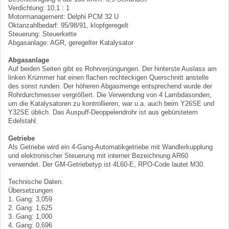
Verdichtung: 10,1 : 1
Motormanagement: Delphi PCM 32 U
Oktanzahlbedarf: 95/98/91, klopfgeregelt
Steuerung: Steuerkette
Abgasanlage: AGR, geregelter Katalysator
Abgasanlage
Auf beiden Seiten gibt es Rohrverjüngungen. Der hinterste Auslass am
linken Krümmer hat einen flachen rechteckigen Querschnitt anstelle
des sonst runden. Der höheren Abgasmenge entsprechend wurde der
Rohrdurchmesser vergrößert. Die Verwendung von 4 Lambdasonden,
um die Katalysatoren zu kontrollieren, war u.a. auch beim Y26SE und
Y32SE üblich. Das Auspuff-Deoppelendrohr ist aus gebürstetem
Edelstahl.
Getriebe
Als Getriebe wird ein 4-Gang-Automatikgetriebe mit Wandlerkupplung
und elektronischer Steuerung mit interner Bezeichnung AR60
verwendet. Der GM-Getriebetyp ist 4L60-E, RPO-Code lautet M30.
Technische Daten:
Übersetzungen
1. Gang: 3,059
2. Gang: 1,625
3. Gang: 1,000
4. Gang: 0,696