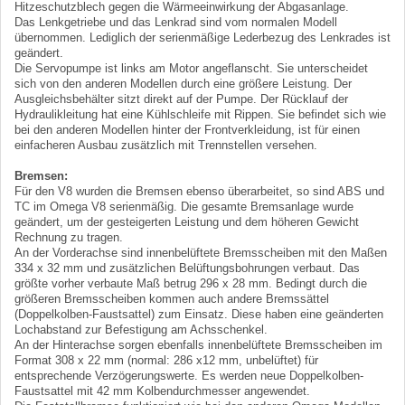
Hitzeschutzblech gegen die Wärmeeinwirkung der Abgasanlage.
Das Lenkgetriebe und das Lenkrad sind vom normalen Modell
übernommen. Lediglich der serienmäßige Lederbezug des Lenkrades ist
geändert.
Die Servopumpe ist links am Motor angeflanscht. Sie unterscheidet
sich von den anderen Modellen durch eine größere Leistung. Der
Ausgleichsbehälter sitzt direkt auf der Pumpe. Der Rücklauf der
Hydraulikleitung hat eine Kühlschleife mit Rippen. Sie befindet sich wie
bei den anderen Modellen hinter der Frontverkleidung, ist für einen
einfacheren Ausbau zusätzlich mit Trennstellen versehen.
Bremsen:
Für den V8 wurden die Bremsen ebenso überarbeitet, so sind ABS und
TC im Omega V8 serienmäßig. Die gesamte Bremsanlage wurde
geändert, um der gesteigerten Leistung und dem höheren Gewicht
Rechnung zu tragen.
An der Vorderachse sind innenbelüftete Bremsscheiben mit den Maßen
334 x 32 mm und zusätzlichen Belüftungsbohrungen verbaut. Das
größte vorher verbaute Maß betrug 296 x 28 mm. Bedingt durch die
größeren Bremsscheiben kommen auch andere Bremssättel
(Doppelkolben-Faustsattel) zum Einsatz. Diese haben eine geänderten
Lochabstand zur Befestigung am Achsschenkel.
An der Hinterachse sorgen ebenfalls innenbelüftete Bremsscheiben im
Format 308 x 22 mm (normal: 286 x12 mm, unbelüftet) für
entsprechende Verzögerungswerte. Es werden neue Doppelkolben-
Faustsattel mit 42 mm Kolbendurchmesser angewendet.