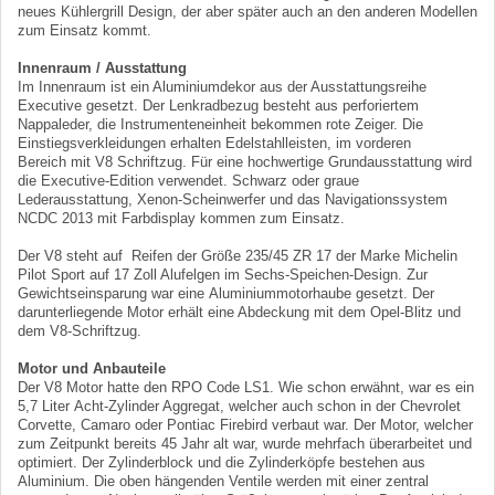
neues Kühlergrill Design, der aber später auch an den anderen Modellen
zum Einsatz kommt.
Innenraum / Ausstattung
Im Innenraum ist ein Aluminiumdekor aus der Ausstattungsreihe
Executive gesetzt. Der Lenkradbezug besteht aus perforiertem
Nappaleder, die Instrumenteneinheit bekommen rote Zeiger. Die
Einstiegsverkleidungen erhalten Edelstahlleisten, im vorderen
Bereich mit V8 Schriftzug. Für eine hochwertige Grundausstattung wird
die Executive-Edition verwendet. Schwarz oder graue
Lederausstattung, Xenon-Scheinwerfer und das Navigationssystem
NCDC 2013 mit Farbdisplay kommen zum Einsatz.
Der V8 steht auf Reifen der Größe 235/45 ZR 17 der Marke Michelin
Pilot Sport auf 17 Zoll Alufelgen im Sechs-Speichen-Design. Zur
Gewichtseinsparung war eine Aluminiummotorhaube gesetzt. Der
darunterliegende Motor erhält eine Abdeckung mit dem Opel-Blitz und
dem V8-Schriftzug.
Motor und Anbauteile
Der V8 Motor hatte den RPO Code LS1. Wie schon erwähnt, war es ein
5,7 Liter Acht-Zylinder Aggregat, welcher auch schon in der Chevrolet
Corvette, Camaro oder Pontiac Firebird verbaut war. Der Motor, welcher
zum Zeitpunkt bereits 45 Jahr alt war, wurde mehrfach überarbeitet und
optimiert. Der Zylinderblock und die Zylinderköpfe bestehen aus
Aluminium. Die oben hängenden Ventile werden mit einer zentral