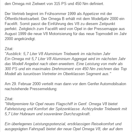
den Omega mit Zielwert von 315 PS und 450 Nm definiert.
Der Vertrieb beginnt im Frühsommer 1999 als Appetizer mit der
Öffentlichkeitsarbeit. Der Omega B erhält mit dem Modelljahr 2000 ein
Facelift. Somit passt die Einführung des V8 zu diesem Zeitpunkt
perfekt. Zeitgleich zum Facelift wird von Opel in der Pressemappe aus
August 1999 die neue V8 Motorisierung für das neue Topmodell im Jahr
2000 angekündigt.
Zitat:
"Ausblick: 5,7 Liter V8 Aluminium Triebwerk im nächsten Jahr
Ein Omega mit 5,7 Liter V8 Aluminium Aggregat wird im nächsten Jahr
das Modell Angebot nach oben erweitern. Eine Leistung von mehr als
300 PS und ein maximales Drehmoment von 450 Nm zeichnen das Top
Modell als luxuriösen Vertreter im Oberklassen Segment aus."
Am 29. Februar 2000 verteilt man dann vor dem Genfer Automobilsalon
nachstehende Pressemeldung:
Zitat:
"Weltpremiere für Opel neues Flagschiff in Genf. Omega V8 bietet
Fahrleistung und Komfort der Spitzenklasse. Achtzylinder Triebwerk mit
5,7 Liter Hubraum und souveräner Durchzugskraft.
Ein überlegenes Leistungspotenzial, erstklassigen Reisekomfort und
ausge­prägten Fahrspaß bietet der neue Opel Omega V8, der auf dem