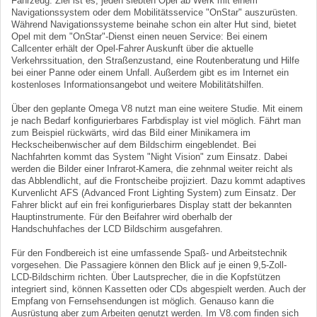
Fahrzeug. Ziel ist es, jeden siebten Opel ab Werk mit einem
Navigationssystem oder dem Mobilitätsservice "OnStar" auszurüsten.
Während Navigationssysteme beinahe schon ein alter Hut sind, bietet
Opel mit dem "OnStar"-Dienst einen neuen Service: Bei einem
Callcenter erhält der Opel-Fahrer Auskunft über die aktuelle
Verkehrssituation, den Straßenzustand, eine Routenberatung und Hilfe
bei einer Panne oder einem Unfall. Außerdem gibt es im Internet ein
kostenloses Informationsangebot und weitere Mobilitätshilfen.
Über den geplante Omega V8 nutzt man eine weitere Studie. Mit einem
je nach Bedarf konfigurierbares Farbdisplay ist viel möglich. Fährt man
zum Beispiel rückwärts, wird das Bild einer Minikamera im
Heckscheibenwischer auf dem Bildschirm eingeblendet. Bei
Nachfahrten kommt das System "Night Vision" zum Einsatz. Dabei
werden die Bilder einer Infrarot-Kamera, die zehnmal weiter reicht als
das Abblendlicht, auf die Frontscheibe projiziert. Dazu kommt adaptives
Kurvenlicht AFS (Advanced Front Lighting System) zum Einsatz. Der
Fahrer blickt auf ein frei konfigurierbares Display statt der bekannten
Hauptinstrumente. Für den Beifahrer wird oberhalb der
Handschuhfaches der LCD Bildschirm ausgefahren.
Für den Fondbereich ist eine umfassende Spaß- und Arbeitstechnik
vorgesehen. Die Passagiere können den Blick auf je einen 9,5-Zoll-
LCD-Bildschirm richten. Über Lautsprecher, die in die Kopfstützen
integriert sind, können Kassetten oder CDs abgespielt werden. Auch der
Empfang von Fernsehsendungen ist möglich. Genauso kann die
Ausrüstung aber zum Arbeiten genutzt werden. Im V8.com finden sich