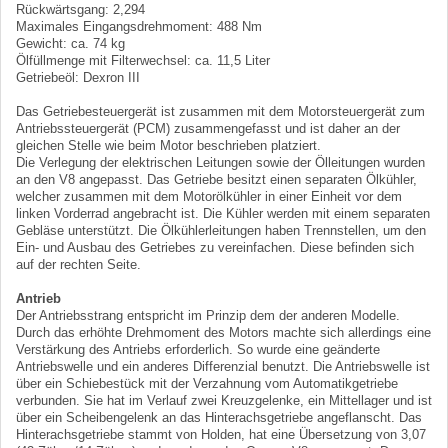
Rückwärtsgang: 2,294
Maximales Eingangsdrehmoment: 488 Nm
Gewicht: ca. 74 kg
Ölfüllmenge mit Filterwechsel: ca. 11,5 Liter
Getriebeöl: Dexron III
Das Getriebesteuergerät ist zusammen mit dem Motorsteuergerät zum
Antriebssteuergerät (PCM) zusammengefasst und ist daher an der
gleichen Stelle wie beim Motor beschrieben platziert.
Die Verlegung der elektrischen Leitungen sowie der Ölleitungen wurden
an den V8 angepasst. Das Getriebe besitzt einen separaten Ölkühler,
welcher zusammen mit dem Motorölkühler in einer Einheit vor dem
linken Vorderrad angebracht ist. Die Kühler werden mit einem separaten
Gebläse unterstützt. Die Ölkühlerleitungen haben Trennstellen, um den
Ein- und Ausbau des Getriebes zu vereinfachen. Diese befinden sich
auf der rechten Seite.
Antrieb
Der Antriebsstrang entspricht im Prinzip dem der anderen Modelle.
Durch das erhöhte Drehmoment des Motors machte sich allerdings eine
Verstärkung des Antriebs erforderlich. So wurde eine geänderte
Antriebswelle und ein anderes Differenzial benutzt. Die Antriebswelle ist
über ein Schiebestück mit der Verzahnung vom Automatikgetriebe
verbunden. Sie hat im Verlauf zwei Kreuzgelenke, ein Mittellager und ist
über ein Scheibengelenk an das Hinterachsgetriebe angeflanscht. Das
Hinterachsgetriebe stammt von Holden, hat eine Übersetzung von 3,07