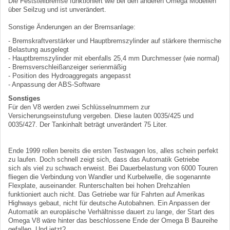
Die Feststellbremse funktioniert wie bei den anderen Omega Modellen
über Seilzug und ist unverändert.
Sonstige Änderungen an der Bremsanlage:
- Bremskraftverstärker und Hauptbremszylinder auf stärkere thermische
Belastung ausgelegt
- Hauptbremszylinder mit ebenfalls 25,4 mm Durchmesser (wie normal)
- Bremsverschleißanzeiger serienmäßig
- Position des Hydroaggregats angepasst
- Anpassung der ABS-Software
Sonstiges
Für den V8 werden zwei Schlüsselnummern zur
Versicherungseinstufung vergeben. Diese lauten 0035/425 und
0035/427. Der Tankinhalt beträgt unverändert 75 Liter.
Ende 1999 rollen bereits die ersten Testwagen los, alles schein perfekt
zu laufen. Doch schnell zeigt sich, dass das Automatik Getriebe
sich als viel zu schwach erweist. Bei Dauerbelastung von 6000 Touren
fliegen die Verbindung von Wandler und Kurbelwelle, die sogenannte
Flexplate, auseinander. Runterschalten bei hohen Drehzahlen
funktioniert auch nicht. Das Getriebe war für Fahrten auf Amerikas
Highways gebaut, nicht für deutsche Autobahnen. Ein Anpassen der
Automatik an europäische Verhältnisse dauert zu lange, der Start des
Omega V8 wäre hinter das beschlossene Ende der Omega B Baureihe
gefallen. Und jetzt?