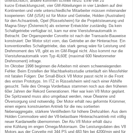
offensichtlich, andere kommen schnell hinzu. Eine viel zu
kurze Entwicklungszeit, vier GM-Abteilungen in vier Ländern auf drei
Kontinenten und viele unterschiedliche Mitarbeiter müssen miteinander
kooperieren: GM (USA) ist für Motor und Getriebe, Holden (Australien)
für den Achsantrieb, Opel (Rüsselsheim) für die Projektsteuerung und
Magna-Steyr (Österreich) als externer Entwickler zuständig. Da kein
Schaltgetriebe verfügbar ist, kam nur eine Vierstufenautomatik in
Betracht. Der Organspender Corvette ist nach der Transaxle-Bauweise
konstruiert: Der Motor sitzt vorn, das Getriebe an der Hinterachse. Ein
konventionelles Schaltgetriebe, das stark genug wäre für Leistung und
Drehmoment des V8, gibt es im GM-Regal nicht. Also kommt nur die
Vierstufenautomatik vom Typ 4L60E (maximal 600 Newtonmeter
Drehmoment) infrage.
Im Oktober 1998 beginnen die Arbeiten mit einem schwerwiegenden
Fehler. Beim Erstellen der Machbarkeitsstudie unterläuft ein Messfehler
mit fatalen Folgen: Der Small-Block V8 Motor passt nicht in die Front
des ersten Prototyps. Im ITZ in Rüsselsheim wird nach einer Abhilfe
gesucht. Teile des Omega Vorderbaus stammen noch aus den früheren
60er Jahren der Rekord Generationen. Hier war kein V8 Motor geplant.
Die Spritzwand muss also umgebaut werden, neue Ölwanne und
Ölversorgung sind notwendig. Der Motor erhält neu geformte Krümmer,
einen eigens konstruierten Antrieb für die neu sortierten
Nebenaggregate, stärkere Ventilfedern für höhere Drehzahlen. Aus dem
Holden Commodore wird der V8-belastbare Hinterachsantrieb mit völlig
neuer Kardanwelle übernommen. Der Alu V8 Motor erhält dazu
eine Kühlung im engen Omega-Motorraum. Die Leistungsdaten des V8
Motors aus der Corvette mit 344 PS und 483 Nm bei 4200/min wird für