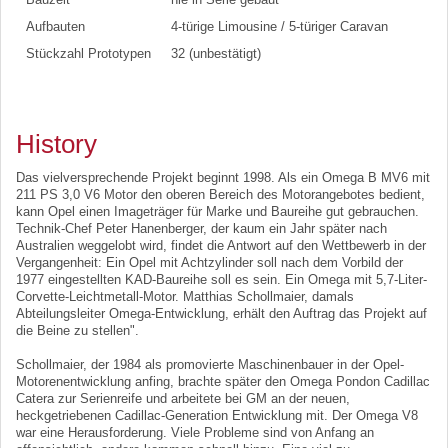
Aufbauten
4-türige Limousine / 5-türiger Caravan
Stückzahl Prototypen
32 (unbestätigt)
History
Das vielversprechende Projekt beginnt 1998. Als ein Omega B MV6 mit
211 PS 3,0 V6 Motor den oberen Bereich des Motorangebotes bedient,
kann Opel einen Imageträger für Marke und Baureihe gut gebrauchen.
Technik-Chef Peter Hanenberger, der kaum ein Jahr später nach
Australien weggelobt wird, findet die Antwort auf den Wettbewerb in der
Vergangenheit: Ein Opel mit Achtzylinder soll nach dem Vorbild der
1977 eingestellten KAD-Baureihe soll es sein. Ein Omega mit 5,7-Liter-
Corvette-Leichtmetall-Motor. Matthias Schollmaier, damals
Abteilungsleiter Omega-Entwicklung, erhält den Auftrag das Projekt auf
die Beine zu stellen".
Schollmaier, der 1984 als promovierte Maschinenbauer in der Opel-
Motorenentwicklung anfing, brachte später den Omega Pondon Cadillac
Catera zur Serienreife und arbeitete bei GM an der neuen,
heckgetriebenen Cadillac-Generation Entwicklung mit. Der Omega V8
war eine Herausforderung. Viele Probleme sind von Anfang an