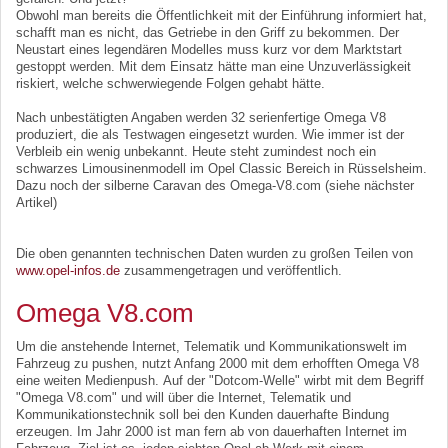
Obwohl man bereits die Öffentlichkeit mit der Einführung informiert hat,
schafft man es nicht, das Getriebe in den Griff zu bekommen. Der
Neustart eines legendären Modelles muss kurz vor dem Marktstart
gestoppt werden. Mit dem Einsatz hätte man eine Unzuverlässigkeit
riskiert, welche schwerwiegende Folgen gehabt hätte.
Nach unbestätigten Angaben werden 32 serienfertige Omega V8
produziert, die als Testwagen eingesetzt wurden. Wie immer ist der
Verbleib ein wenig unbekannt. Heute steht zumindest noch ein
schwarzes Limousinenmodell im Opel Classic Bereich in Rüsselsheim.
Dazu noch der silberne Caravan des Omega-V8.com (siehe nächster
Artikel)
Die oben genannten technischen Daten wurden zu großen Teilen von
www.opel-infos.de
zusammengetragen und veröffentlich.
Omega V8.com
Um die anstehende Internet, Telematik und Kommunikationswelt im
Fahrzeug zu pushen, nutzt Anfang 2000 mit dem erhofften Omega V8
eine weiten Medienpush. Auf der "Dotcom-Welle" wirbt mit dem Begriff
"Omega V8.com" und will über die Internet, Telematik und
Kommunikationstechnik soll bei den Kunden dauerhafte Bindung
erzeugen. Im Jahr 2000 ist man fern ab von dauerhaften Internet im