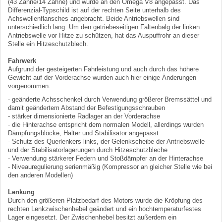
(43 Zähne/14 Zähne) und wurde an den Omega V8 angepasst. Das
Differenzial-Typschild ist auf der rechten Seite unterhalb des
Achswellenflansches angebracht. Beide Antriebswellen sind
unterschiedlich lang. Um den getriebeseitigen Faltenbalg der linken
Antriebswelle vor Hitze zu schützen, hat das Auspuffrohr an dieser
Stelle ein Hitzeschutzblech.
Fahrwerk
Aufgrund der gesteigerten Fahrleistung und auch durch das höhere
Gewicht auf der Vorderachse wurden auch hier einige Änderungen
vorgenommen.
- geänderte Achsschenkel durch Verwendung größerer Bremssättel und
damit geändertem Abstand der Befestigungsschrauben
- stärker dimensionierte Radlager an der Vorderachse
- die Hinterachse entspricht dem normalen Modell, allerdings wurden
Dämpfungsblöcke, Halter und Stabilisator angepasst
- Schutz des Querlenkers links, der Gelenkscheibe der Antriebswelle
und der Stabilisatorlagerungen durch Hitzeschutzbleche
- Verwendung stärkerer Federn und Stoßdämpfer an der Hinterachse
- Niveauregulierung serienmäßig (Kompressor an gleicher Stelle wie bei
den anderen Modellen)
Lenkung
Durch den größeren Platzbedarf des Motors wurde die Kröpfung des
rechten Lenkzwischenhebel geändert und ein hochtemperaturfestes
Lager eingesetzt. Der Zwischenhebel besitzt außerdem ein