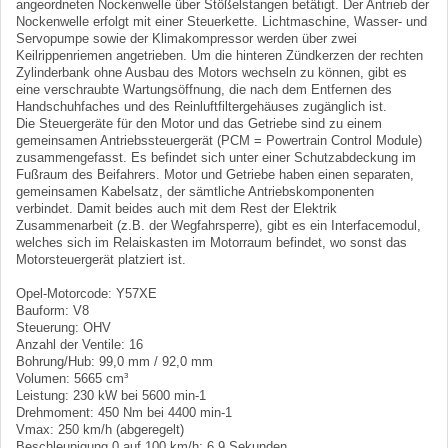
angeordneten Nockenwelle über Stößelstangen betätigt. Der Antrieb der
Nockenwelle erfolgt mit einer Steuerkette. Lichtmaschine, Wasser- und
Servopumpe sowie der Klimakompressor werden über zwei
Keilrippenriemen angetrieben. Um die hinteren Zündkerzen der rechten
Zylinderbank ohne Ausbau des Motors wechseln zu können, gibt es
eine verschraubte Wartungsöffnung, die nach dem Entfernen des
Handschuhfaches und des Reinluftfiltergehäuses zugänglich ist.
Die Steuergeräte für den Motor und das Getriebe sind zu einem
gemeinsamen Antriebssteuergerät (PCM = Powertrain Control Module)
zusammengefasst. Es befindet sich unter einer Schutzabdeckung im
Fußraum des Beifahrers. Motor und Getriebe haben einen separaten,
gemeinsamen Kabelsatz, der sämtliche Antriebskomponenten
verbindet. Damit beides auch mit dem Rest der Elektrik
Zusammenarbeit (z.B. der Wegfahrsperre), gibt es ein Interfacemodul,
welches sich im Relaiskasten im Motorraum befindet, wo sonst das
Motorsteuergerät platziert ist.
Opel-Motorcode: Y57XE
Bauform: V8
Steuerung: OHV
Anzahl der Ventile: 16
Bohrung/Hub: 99,0 mm / 92,0 mm
Volumen: 5665 cm³
Leistung: 230 kW bei 5600 min-1
Drehmoment: 450 Nm bei 4400 min-1
Vmax: 250 km/h (abgeregelt)
Beschleunigung 0 auf 100 km/h: 6,9 Sekunden