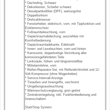
* Dachreling, Schwarz
* Dekorleisten, Schiefer schwarz
* Dieselpartikelfilter (DPF), wartungsfrei
* Doppeltonhorn
* Drehzahlmesser
* Fensterheber, elektrisch, vorn, mit Tippfunktion und
Einklemmschutz
* Fußraumbeleuchtung, vorn
* Gepäckraumabdeckung, ausziehbar mit
Komfortbedienung
* Gepäckraumladekante, Edelstahl
* Innen- und Leseleuchten, vorn und hinten
* Karosserie, doppelseitige Verzinkung aller
korrosionsgefährdeten Teile
* Lenksäule, höhen- und längseinstellbar
* Mittelarmlehne, vorn
* Reifen-Reparatur-Set, mit Reifendichtmittel und 12-
Volt-Kompressor (ohne Wagenheber)
* Service-Intervall-Anzeige
* Türaußen und Innengriffe, verchromt
* Umgebungsausleuchtung
* Wärmeschutzverglasung, grün getönt
* Zentralverriegelung, inkl. Funkfernbedienung und
Innenschaltern
Start/Stop System: