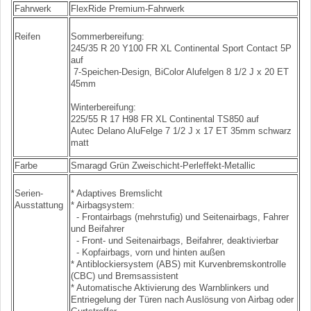
Fahrwerk
FlexRide Premium-Fahrwerk
Reifen
Sommerbereifung:
245/35 R 20 Y100 FR XL Continental Sport Contact 5P
auf
7-Speichen-Design, BiColor Alufelgen 8 1/2 J x 20 ET
45mm
Winterbereifung:
225/55 R 17 H98 FR XL Continental TS850 auf
Autec Delano AluFelge 7 1/2 J x 17 ET 35mm schwarz
matt
Farbe
Smaragd Grün Zweischicht-Perleffekt-Metallic
Serien-
* Adaptives Bremslicht
Ausstattung
* Airbagsystem:
- Frontairbags (mehrstufig) und Seitenairbags, Fahrer
und Beifahrer
- Front- und Seitenairbags, Beifahrer, deaktivierbar
- Kopfairbags, vorn und hinten außen
* Antiblockiersystem (ABS) mit Kurvenbremskontrolle
(CBC) und Bremsassistent
* Automatische Aktivierung des Warnblinkers und
Entriegelung der Türen nach Auslösung von Airbag oder