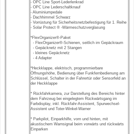
- OPC Line Sport-Lederlenkrad
- OPC Line Lederschaltknauf
- Aluminiumpedale
- Dachhimmel Schwarz
- Vorrüstung für Sicherheitsnetzbefestigung für 1. Reihe
- Solar Protect ® -Wärmeschutzverglasung
*FlexOrganizer®-Paket
- FlexOrganizer®-Schienen, seitlich im Gepäckraum
- Gepäcknetz mit 2 Stangen
- kleines Gepäcknetz
- 4 Adapter
*Heckklappe, elektrisch, programmierbare
Öffnungshöhe, Bedienung über Funkfernbedienung am
Schlüssel, Schalter in der Fahrertür oder Sensorfeld an
der Heckklappe
* Rückfahrkamera, zur Darstellung des Bereichs hinter
dem Fahrzeug bei eingelegtem Rückwärtsgang im
Farbdisplay, inkl. Rückfahr-Assistent, Spurwechsel-
Assistent und Toter-Winkel-Warner
* Parkpilot, Einparkhilfe, vorn und hinten, mit
akustischem Warnsignal beim vorwärts und rückwärts
Einparken