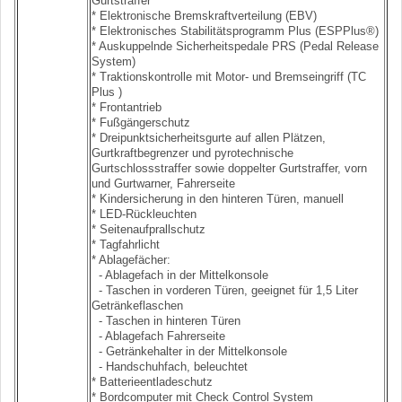
Gurtstraffer
* Elektronische Bremskraftverteilung (EBV)
* Elektronisches Stabilitätsprogramm Plus (ESPPlus®)
* Auskuppelnde Sicherheitspedale PRS (Pedal Release
System)
* Traktionskontrolle mit Motor- und Bremseingriff (TC
Plus )
* Frontantrieb
* Fußgängerschutz
* Dreipunktsicherheitsgurte auf allen Plätzen,
Gurtkraftbegrenzer und pyrotechnische
Gurtschlossstraffer sowie doppelter Gurtstraffer, vorn
und Gurtwarner, Fahrerseite
* Kindersicherung in den hinteren Türen, manuell
* LED-Rückleuchten
* Seitenaufprallschutz
* Tagfahrlicht
* Ablagefächer:
- Ablagefach in der Mittelkonsole
- Taschen in vorderen Türen, geeignet für 1,5 Liter
Getränkeflaschen
- Taschen in hinteren Türen
- Ablagefach Fahrerseite
- Getränkehalter in der Mittelkonsole
- Handschuhfach, beleuchtet
* Batterieentladeschutz
* Bordcomputer mit Check Control System