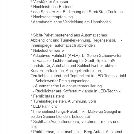
* Verstärkter Anlasser
* Hochleistungs-Batterie
* eco-Schalter zur Bedienung der Start/Stop-Funktion
* Hochschaltempfehlung
* Aerodynamische Verkleidung am Unterboden
* Sicht-Paket,bestehend aus Automatisches
Abblendlicht und Tunnelerkennung, Regensensor, -
Innenspiegel, automatisch abblenden
* Nebelscheinwerfer
* Adaptives Fahrlicht (AFL+), Bi-Xenon-Scheinwerfer
mit variabler Lichtverteilung für Stadt, Spielstraße,
Landstraße, Autobahn und Schlechtwetter, aktive
Kurvenlichtfunktion, Abbiegelichtfunktion,
Fernlichtassistent und Tagfahrlicht in LED Technik, inkl.
- Scheinwerfer-Reinigungsanlage
- Automatische Leuchtweitenregulierung
- Rücklichter auf Kofferraumklappe in LED-Technik
* Fernlichtassistent
* Türeinstiegsleisten, Aluminium, vorn
* LED Fahrlicht
* Innenbeleuchtungs-Paket, inkl. Make-up Spiegel in
beiden Sonnenblenden, beleuchtet
* Sichtbare Auspuffendrohre, verchromt, rechts und
links
* Parkbremse, elektrisch, inkl. Berg-Anfahr-Assistent