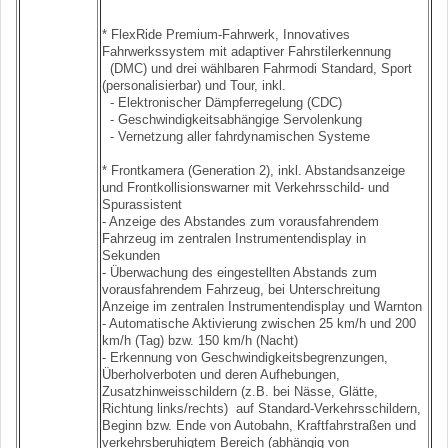
* FlexRide Premium-Fahrwerk, Innovatives
Fahrwerkssystem mit adaptiver Fahrstilerkennung
(DMC) und drei wählbaren Fahrmodi Standard, Sport
(personalisierbar) und Tour, inkl.
- Elektronischer Dämpferregelung (CDC)
- Geschwindigkeitsabhängige Servolenkung
- Vernetzung aller fahrdynamischen Systeme
* Frontkamera (Generation 2), inkl. Abstandsanzeige
und Frontkollisionswarner mit Verkehrsschild- und
Spurassistent
- Anzeige des Abstandes zum vorausfahrendem
Fahrzeug im zentralen Instrumentendisplay in
Sekunden
- Überwachung des eingestellten Abstands zum
vorausfahrendem Fahrzeug, bei Unterschreitung
Anzeige im zentralen Instrumentendisplay und Warnton
- Automatische Aktivierung zwischen 25 km/h und 200
km/h (Tag) bzw. 150 km/h (Nacht)
- Erkennung von Geschwindigkeitsbegrenzungen,
Überholverboten und deren Aufhebungen,
Zusatzhinweisschildern (z.B. bei Nässe, Glätte,
Richtung links/rechts) auf Standard-Verkehrsschildern,
Beginn bzw. Ende von Autobahn, Kraftfahrstraßen und
verkehrsberuhigtem Bereich (abhängig von