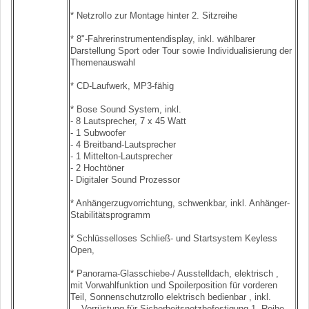
* Netzrollo zur Montage hinter 2. Sitzreihe
* 8"-Fahrerinstrumentendisplay, inkl. wählbarer
Darstellung Sport oder Tour sowie Individualisierung der
Themenauswahl
* CD-Laufwerk, MP3-fähig
* Bose Sound System, inkl.
- 8 Lautsprecher, 7 x 45 Watt
- 1 Subwoofer
- 4 Breitband-Lautsprecher
- 1 Mittelton-Lautsprecher
- 2 Hochtöner
- Digitaler Sound Prozessor
* Anhängerzugvorrichtung, schwenkbar, inkl. Anhänger-
Stabilitätsprogramm
* Schlüsselloses Schließ- und Startsystem Keyless
Open,
* Panorama-Glasschiebe-/ Ausstelldach, elektrisch ,
mit Vorwahlfunktion und Spoilerposition für vorderen
Teil, Sonnenschutzrollo elektrisch bedienbar , inkl.
- Vorrüstung für Sicherheitsnetzbefestigung 1. Reihe