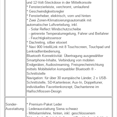
und 12-Volt-Steckdose in der Mittelkonsole
* Fensterzierleiste, verchromt, umlaufend
* Geschwindigkeitsregler
* Fensterheber, elektrisch, vorn und hinten
* Zwei Zonen-Klimatisierungsautomatik mit
automatischer Luftverteilung, inkl.
- Solar Reflect Windschutzscheibe
- getrennte Temperaturregelung, Fahrer und Beifahrer
- Feuchtigkeitssensor
* Dachreling, silber eloxiert
* Navi 900 IntelliLink mit 8 Touchscreen, Touchpad und
Lenkradfernbedienung,
Bluetooth Konnektivität: Übertragung ausgewählter
Smartphone-Inhalte, Verbindung von mobilen
Endgeräten, Audiostreaming, Freisprecheinrichtung
mittels Mobiltelefon kompatibler Bluetooth ® -
Schnittstelle
Navigation: für über 30 europäische Länder, 2 x USB-
Schnittstelle, SD-Kartenleser, Aux-In, Doppeltuner,
individuelles Favoritenkonzept, Dachantenne im
Haifischflossen-Design
Sonder-
* Premium-Paket Leder
Ausstattung
- Lederausstattung Siena schwarz
- Mittelarmlehne, hinten, inkl. geschlossenem