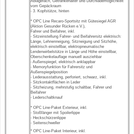
Ablagefach, Getränkehalter und Durchlademöglichkeit
vom Gepäckraum
- 3. Kopfstütze, hinten
* OPC Line Recaro-Sportsitz mit Gütesiegel AGR
(Aktion Gesunder Rücken e.V.),
Fahrer und Beifahrer, inkl.
- Sitzeinstellung Fahrer- und Beifahrersitz elektrisch:
Länge, Lehnenneigung, Sitzneigung und Sitzhöhe,
elektrisch einstellbar, elektropneumatische
Lendenwirbelstütze in Länge und Höhe einstellbar,
Oberschenkelauflage manuell ausziehbar
- Außenspiegel, elektrisch anklappbar
- Memoryfunktion für Fahrersitz und
Außenspiegelposition
- Lederausstattung, perforiert, schwarz, inkl.
- Sitzkontaktflächen in Leder
- Sitzheizung, mehrstufig schaltbar, Fahrer und
Beifahrer
- Lederschaltknauf
* OPC Line-Paket Exterieur, inkl.
- Stoßfänger mit Spoilerlippe
- Heckschürzenlippe
- Seitenschweller
* OPC Line-Paket Interieur, inkl.