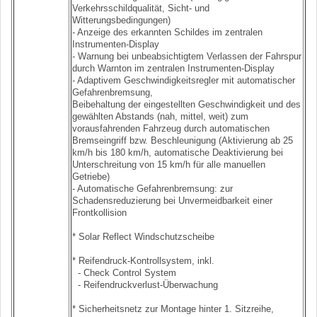
Verkehrsschildqualität, Sicht- und
Witterungsbedingungen)
- Anzeige des erkannten Schildes im zentralen
Instrumenten-Display
- Warnung bei unbeabsichtigtem Verlassen der Fahrspur
durch Warnton im zentralen Instrumenten-Display
- Adaptivem Geschwindigkeitsregler mit automatischer
Gefahrenbremsung,
Beibehaltung der eingestellten Geschwindigkeit und des
gewählten Abstands (nah, mittel, weit) zum
vorausfahrenden Fahrzeug durch automatischen
Bremseingriff bzw. Beschleunigung (Aktivierung ab 25
km/h bis 180 km/h, automatische Deaktivierung bei
Unterschreitung von 15 km/h für alle manuellen
Getriebe)
- Automatische Gefahrenbremsung: zur
Schadensreduzierung bei Unvermeidbarkeit einer
Frontkollision
* Solar Reflect Windschutzscheibe
* Reifendruck-Kontrollsystem, inkl.
- Check Control System
- Reifendruckverlust-Überwachung
* Sicherheitsnetz zur Montage hinter 1. Sitzreihe,