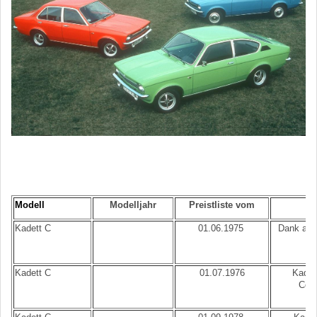
Modell
Modelljahr
Preistliste vom
B
Kadett C
01.06.1975
Dank an F
Kadett C
01.07.1976
Kadett
Coup
Be