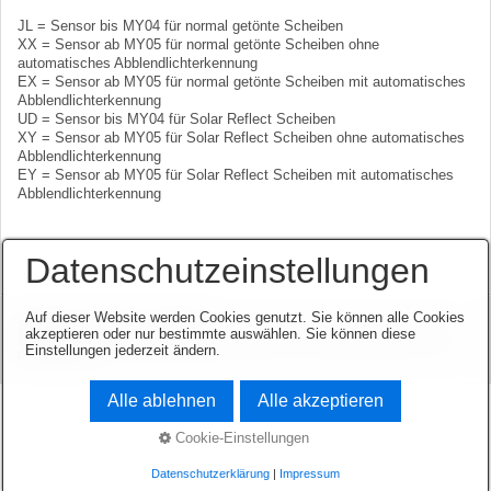
JL = Sensor bis MY04 für normal getönte Scheiben
XX = Sensor ab MY05 für normal getönte Scheiben ohne
automatisches Abblendlichterkennung
EX = Sensor ab MY05 für normal getönte Scheiben mit automatisches
Abblendlichterkennung
UD = Sensor bis MY04 für Solar Reflect Scheiben
XY = Sensor ab MY05 für Solar Reflect Scheiben ohne automatisches
Abblendlichterkennung
EY = Sensor ab MY05 für Solar Reflect Scheiben mit automatisches
Abblendlichterkennung
Datenschutzeinstellungen
Auf dieser Website werden Cookies genutzt. Sie können alle Cookies
Startseite
Kontakt
Impressum
akzeptieren oder nur bestimmte auswählen. Sie können diese
© 2003-2026 www.opel-team-niedersachsen.de.
Website erstellt mit zeta-
Einstellungen jederzeit ändern.
producer.com
Alle ablehnen
Alle akzeptieren
Cookie-Einstellungen
Datenschutzerklärung
|
Impressum