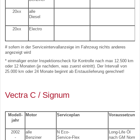
20xx
alle
Diesel
20xx
Electro
# sofern in der Serviceintervallanzeige im Fahrzeug nichts anderes
angezeigt wird
* einmaliger erster Inspektionscheck für Kontrolle nach max 12.500 km
oder 12 Monaten (je nachdem, was zuerst eintritt). Der Intervall von
25.000 km oder 24 Monate beginnt ab Erstauslieferung gerechnet!
Vectra C / Signum
Modell-
Motor
Serviceplan
Voraussetzung
jahr
2002
alle
N Eco-
Long-Life Öl
-
Benziner
Service-Flex
nach GM Norm