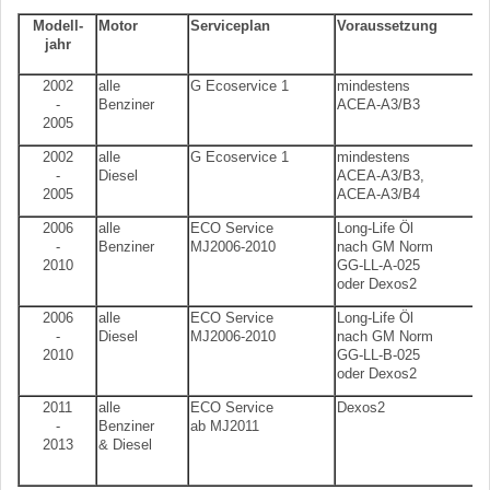
Modell-
Motor
Serviceplan
Voraussetzung
jahr
2002
alle
G Ecoservice 1
mindestens
-
Benziner
ACEA-A3/B3
2005
2002
alle
G Ecoservice 1
mindestens
-
Diesel
ACEA-A3/B3,
2005
ACEA-A3/B4
2006
alle
ECO Service
Long-Life Öl
-
Benziner
MJ2006-2010
nach GM Norm
2010
GG-LL-A-025
oder Dexos2
2006
alle
ECO Service
Long-Life Öl
-
Diesel
MJ2006-2010
nach GM Norm
2010
GG-LL-B-025
oder Dexos2
2011
alle
ECO Service
Dexos2
-
Benziner
ab MJ2011
2013
& Diesel