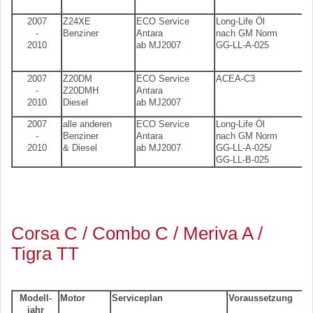
2007
Z24XE
ECO Service
Long-Life Öl
-
Benziner
Antara
nach GM Norm
2010
ab MJ2007
GG-LL-A-025
2007
Z20DM
ECO Service
ACEA-C3
-
Z20DMH
Antara
2010
Diesel
ab MJ2007
2007
alle anderen
ECO Service
Long-Life Öl
-
Benziner
Antara
nach GM Norm
2010
& Diesel
ab MJ2007
GG-LL-A-025/
GG-LL-B-025
Corsa C / Combo C / Meriva A /
Tigra TT
Modell-
Motor
Serviceplan
Voraussetzung
jahr