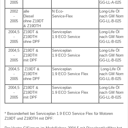
2005
GG-LL-A-025
2002
alle
N Eco-
Long-Life Öl
-
Diesel
Service-Flex
nach GM Norm
2005
ohne Z19DT
GG-LL-B-025
& Z19DTH
2004,5
Z19DT &
Serviceplan
Long-Life Öl
-
Z19DTH
1.9 ECO Service
nach GM Norm
2005
ohne DPF
GG-LL-B-025
2004,5
Z19DT &
Serviceplan
Long-Life Öl
-
Z19DTH
1.9 ECO Service
nach GM Norm
2005
mit DPF
GG-LL-B-025
2004,5
Z19DT &
Serviceplan
Long-Life Öl
-
Z19DTH
1.9 ECO Service Flex
nach GM Norm
2005
ohne DPF
GG-LL-B-025
2004,5
Z19DT &
Serviceplan
Long-Life Öl
-
Z19DTH
1.9 ECO Service Flex
nach GM Norm
2005
mit DPF
GG-LL-B-025
* Besonderheit bei Serviceplan 1.9 ECO Service Flex für Motoren
Z19DT und Z19DTH mit DPF: