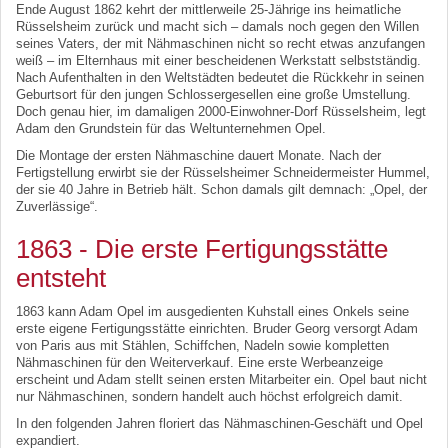
Ende August 1862 kehrt der mittlerweile 25-Jährige ins heimatliche
Rüsselsheim zurück und macht sich – damals noch gegen den Willen
seines Vaters, der mit Nähmaschinen nicht so recht etwas anzufangen
weiß – im Elternhaus mit einer bescheidenen Werkstatt selbstständig.
Nach Aufenthalten in den Weltstädten bedeutet die Rückkehr in seinen
Geburtsort für den jungen Schlossergesellen eine große Umstellung.
Doch genau hier, im damaligen 2000-Einwohner-Dorf Rüsselsheim, legt
Adam den Grundstein für das Weltunternehmen Opel.
Die Montage der ersten Nähmaschine dauert Monate. Nach der
Fertigstellung erwirbt sie der Rüsselsheimer Schneidermeister Hummel,
der sie 40 Jahre in Betrieb hält. Schon damals gilt demnach: „Opel, der
Zuverlässige“.
1863 - Die erste Fertigungsstätte
entsteht
1863 kann Adam Opel im ausgedienten Kuhstall eines Onkels seine
erste eigene Fertigungsstätte einrichten. Bruder Georg versorgt Adam
von Paris aus mit Stählen, Schiffchen, Nadeln sowie kompletten
Nähmaschinen für den Weiterverkauf. Eine erste Werbeanzeige
erscheint und Adam stellt seinen ersten Mitarbeiter ein. Opel baut nicht
nur Nähmaschinen, sondern handelt auch höchst erfolgreich damit.
In den folgenden Jahren floriert das Nähmaschinen-Geschäft und Opel
expandiert.