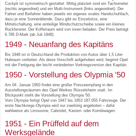
Cockpit ist symmetrisch gestaltet: Mittig platziert sind ein Tachometer
(rechts angeordnet) und ein Multi-Instrument (links angeordnet). Der
Fahrer und Beifahrer haben jeweils ein eigenes ovales Handschuhfach,
dazu je eine Sonnenblende. Dazu gibt es Einzelsitze, eine
Mittelschaltung, eine einteilige Windschutzscheibe sowie ein kleines
Rückfenster. Der Kofferraum wird von innen beladen. Der Preis beträgt
6.785 D-Mark (ab Juli 1948).
1949 - Neuanfang des Kapitäns
Bis 1948 ist in Deutschland die Produktion von Autos über 1,5 Liter
Hubraum verboten. Als diese Vorschrift aufgehoben wird, beginnt Opel
mit der Fertigung der leicht veränderten Vorkriegsversion des Kapitän.
1950 - Vorstellung des Olypmia '50
Am 04. Januar 1950 findet eine großer Presseempfang in den
Ausstellungsräumen des Opel Werkes Rüsselsheim statt. Im
Blickpunkt steht die Vorstellung des Olympia '50.
Vom Olympia fertigt Opel von 1947 bis 1953 187.055 Fahrzeuge. Der
erste Nachkriegs-Olympia wird nur zweitürig angeboten – dafür
wahlweise als Limousine, Cabriolet, Kasten- oder Kombiwagen.
1951 - Ein Prüffeld auf dem
Werksgelände