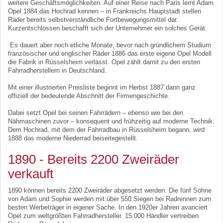
weitere Geschäftsmöglichkeiten. Auf einer Reise nach Paris lernt Adam
Opel 1884 das Hochrad kennen – in Frankreichs Hauptstadt stellen
Räder bereits selbstverständliche Fortbewegungsmittel dar.
Kurzentschlossen beschafft sich der Unternehmer ein solches Gerät.
Es dauert aber noch etliche Monate, bevor nach gründlichem Studium
französischer und englischer Räder 1886 das erste eigene Opel Modell
die Fabrik in Rüsselsheim verlässt. Opel zählt damit zu den ersten
Fahrradherstellern in Deutschland.
Mit einer illustrierten Preisliste beginnt im Herbst 1887 dann ganz
offiziell der bedeutende Abschnitt der Firmengeschichte.
Dabei setzt Opel bei seinen Fahrrädern – ebenso wie bei den
Nähmaschinen zuvor – konsequent und frühzeitig auf moderne Technik.
Dem Hochrad, mit dem der Fahrradbau in Rüsselsheim begann, wird
1888 das moderne Niederrad beiseitegestellt.
1890 - Bereits 2200 Zweiräder
verkauft
1890 können bereits 2200 Zweiräder abgesetzt werden. Die fünf Söhne
von Adam und Sophie werden mit über 550 Siegen bei Radrennen zum
besten Werbeträger in eigener Sache. In den 1920er Jahren avanciert
Opel zum weltgrößten Fahrradhersteller. 15.000 Händler vertreiben