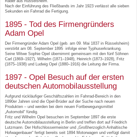
Räder aus Rüsselsheim.
Nach der Einführung des Fließbands im Jahr 1923 verlässt alle sieben
Sekunden ein Fahrrad die Fertigung.
1895 - Tod des Firmengründers
Adam Opel
Der Firmengründer Adam Opel (geb. am 09. Mai 1837 in Rüsselsheim)
verstirbt am 08. September 1895 infolge einer Typhuserkrankung.
Seine Witwe Sophie Opel übernimmt gemeinsam mit den fünf Söhnen
Carl (1869–1927), Wilhelm (1871–1948), Heinrich (1873–1928), Fritz
(1875–1938) und Ludwig Opel (1880–1916) die Leitung der Firma.
1897 - Opel Besuch auf der ersten
deutschen Automobilausstellung
Aufgrund rückläufiger Geschäftszahlen im Fahrrad-Bereich in den
1890er Jahren sind die Opel-Brüder auf der Suche nach neuen
Produkten – und werden bei dem neuen Fortbewegungsmittel
„Automobil“ fündig.
Fritz und Wilhelm Opel besuchen im September 1897 die erste
deutsche Automobilausstellung in Berlin und treffen dort auf Friedrich
Lutzmann. Der Hofschlossermeister und „Großherzoglich Anhaltische
Hofwagenbauer“ fertigt bereits seit 1894 Motorwagen und verfügt damit