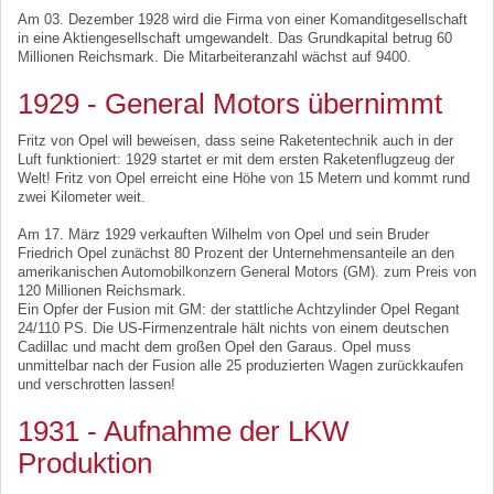
Am 03. Dezember 1928 wird die Firma von einer Komanditgesellschaft
in eine Aktiengesellschaft umgewandelt. Das Grundkapital betrug 60
Millionen Reichsmark. Die Mitarbeiteranzahl wächst auf 9400.
1929 - General Motors übernimmt
Fritz von Opel will beweisen, dass seine Raketentechnik auch in der
Luft funktioniert: 1929 startet er mit dem ersten Raketenflugzeug der
Welt! Fritz von Opel erreicht eine Höhe von 15 Metern und kommt rund
zwei Kilometer weit.
Am 17. März 1929 verkauften Wilhelm von Opel und sein Bruder
Friedrich Opel zunächst 80 Prozent der Unternehmensanteile an den
amerikanischen Automobilkonzern General Motors (GM). zum Preis von
120 Millionen Reichsmark.
Ein Opfer der Fusion mit GM: der stattliche Achtzylinder Opel Regant
24/110 PS. Die US-Firmenzentrale hält nichts von einem deutschen
Cadillac und macht dem großen Opel den Garaus. Opel muss
unmittelbar nach der Fusion alle 25 produzierten Wagen zurückkaufen
und verschrotten lassen!
1931 - Aufnahme der LKW
Produktion