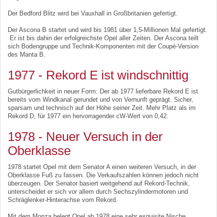
Der Bedford Blitz wird bei Vauxhall in Großbritanien gefertigt.
Der Ascona B startet und wird bis 1981 über 1,5-Millionen Mal gefertigt.
Er ist bis dahin der erfolgreichste Opel aller Zeiten. Der Ascona teilt
sich Bodengruppe und Technik-Komponenten mit der Coupé-Version
des Manta B.
1977 - Rekord E ist windschnittig
Gutbürgerlichkeit in neuer Form: Der ab 1977 lieferbare Rekord E ist
bereits vom Windkanal gerundet und von Vernunft geprägt. Sicher,
sparsam und technisch auf der Höhe seiner Zeit. Mehr Platz als im
Rekord D, für 1977 ein hervorragender cW-Wert von 0,42.
1978 - Neuer Versuch in der
Oberklasse
1978 startet Opel mit dem Senator A einen weiteren Versuch, in der
Oberklasse Fuß zu fassen. Die Verkaufszahlen können jedoch nicht
überzeugen. Der Senator basiert weitgehend auf Rekord-Technik,
unterscheidet er sich vor allem durch Sechszylindermotoren und
Schräglenker-Hinterachse vom Rekord.
Mit dem Monza belegt Opel ab 1978 eine sehr exquisite Nische,