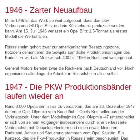
1946 - Zarter Neuaufbau
Mitte 1946 ist das Werk so weit aufgebaut, dass das Lkw-
Vorkriegsmodell Opel Blitz und ein Kühlschrank produziert werden
kann. Am 15. Juli 1946 verlässt ein Opel Blitz 1,5-Tonner als erstes
Modell die Werkshallen.
Rüsselsheim gehört zwar zur amerikanischen Besatzungszone,
trotzdem demontieren die Sowjets sämtliche Produktionsanlagen des
Kadett. Er wird als Moskwitsch 400 bis 1956 in Russland weitergebaut.
General Motors bereitet zwar die Rückkehr nach Deutschland vor. Noch
organisieren allerdings die Arbeiter in Rüsselsheim alles selbst.
1947 - Die PKW Produktionsbänder
laufen wieder an
Rund 8.000 Opelanern ist es zu verdanken, das am 28. Dezember 1947
der erste Opel Olympia vom Band läuft - Opels Bestseller aus der
Vorkriegszeit. Unter dem Modellnajmen Opel Olypmia -47 unterscheidet
er sich von seinem Vorgänger insbesondere durch eine verbesserte
Vorderachse mit Doppelquerlenkern und einen etwas kleineren
Radstand. Achse und Steuerung stammen vom Opel Kapitän. Ein
Konzept, das die Pkw-Produktion in Rüsselsheim beschleunigt. Das