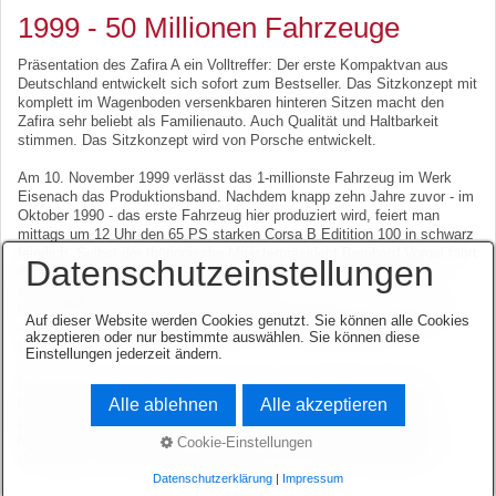
1999 - 50 Millionen Fahrzeuge
Präsentation des Zafira A ein Volltreffer: Der erste Kompaktvan aus
Deutschland entwickelt sich sofort zum Bestseller. Das Sitzkonzept mit
komplett im Wagenboden versenkbaren hinteren Sitzen macht den
Zafira sehr beliebt als Familienauto. Auch Qualität und Haltbarkeit
stimmen. Das Sitzkonzept wird von Porsche entwickelt.
Am 10. November 1999 verlässt das 1-millionste Fahrzeug im Werk
Eisenach das Produktionsband. Nachdem knapp zehn Jahre zuvor - im
Oktober 1990 - das erste Fahrzeug hier produziert wird, feiert man
mittags um 12 Uhr den 65 PS starken Corsa B Editition 100 in schwarz
feierlich. Selbst der thüringische Ministerpräsident Bernhard Vorgel fährt
Datenschutzeinstellungen
den Corsa ein paar Meter im Werk, bevor er sich auf den Weg zu
seinem Käufer nach Regensburg macht.
Die 1-Million setzen sich zusammen aus 15.000 Vectra, 114.000 Astra
Auf dieser Website werden Cookies genutzt. Sie können alle Cookies
und 871.000 Corsa. Rund die Hälfte der Fahrzeuge gingen in den
akzeptieren oder nur bestimmte auswählen. Sie können diese
Export.
Einstellungen jederzeit ändern.
Das 50-millionste Opel-Automobil läuft am 02.Dezember 1999 im
Rüsselsheimer Stammwerk vom Band - ein silberfarbener Omega
Alle ablehnen
Alle akzeptieren
Limousine. Auch hier ist hohe Prominenz anwesend. So ist der
hessische Ministerpräsident Roland Koch, der VDA Präsident Bernd
Cookie-Einstellungen
Gottschalk und die Oberbürgermeisterin Otti Geschka anwesend.
Datenschutzerklärung
|
Impressum