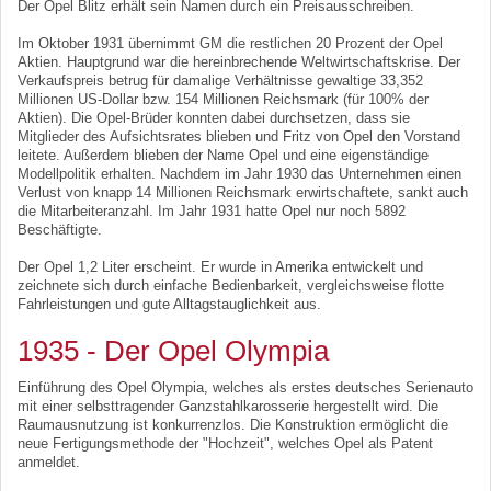
Der Opel Blitz erhält sein Namen durch ein Preisausschreiben.
Im Oktober 1931 übernimmt GM die restlichen 20 Prozent der Opel
Aktien. Hauptgrund war die hereinbrechende Weltwirtschaftskrise. Der
Verkaufspreis betrug für damalige Verhältnisse gewaltige 33,352
Millionen US-Dollar bzw. 154 Millionen Reichsmark (für 100% der
Aktien). Die Opel-Brüder konnten dabei durchsetzen, dass sie
Mitglieder des Aufsichtsrates blieben und Fritz von Opel den Vorstand
leitete. Außerdem blieben der Name Opel und eine eigenständige
Modellpolitik erhalten. Nachdem im Jahr 1930 das Unternehmen einen
Verlust von knapp 14 Millionen Reichsmark erwirtschaftete, sankt auch
die Mitarbeiteranzahl. Im Jahr 1931 hatte Opel nur noch 5892
Beschäftigte.
Der Opel 1,2 Liter erscheint. Er wurde in Amerika entwickelt und
zeichnete sich durch einfache Bedienbarkeit, vergleichsweise flotte
Fahrleistungen und gute Alltagstauglichkeit aus.
1935 - Der Opel Olympia
Einführung des Opel Olympia, welches als erstes deutsches Serienauto
mit einer selbsttragender Ganzstahlkarosserie hergestellt wird. Die
Raumausnutzung ist konkurrenzlos. Die Konstruktion ermöglicht die
neue Fertigungsmethode der "Hochzeit", welches Opel als Patent
anmeldet.