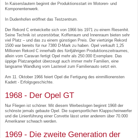
In Kaiserslautern beginnt der Produktionsstart im Motoren- und
Komponentenwerk.
In Dudenhofen eröffnet das Testzentrum.
Der Rekord C entwickelte sich von 1966 bis 1971 zu einem Riesenhit.
Seine Technik ist unzerstörbar, Kofferraum und Innenraum bieten sehr
viel Platz – und das zu einem günstigen Preis. Der viertürige Rekord
1500 war bereits für nur 7380 D-Mark zu haben. Opel verkauft 1,25
Millionen Rekord C innerhalb des fünfjährigen Produktionszeitraumes,
allein vom Caravan fertigt Opel mehr als 250.000 Exemplare. Das
üppige Platzangebot überzeugt auch immer mehr Familien, eine
langsame Wandlung vom Lastesel zum Familienauto setzt ein.
Am 11. Oktober 1966 feiert Opel die Fertigung des einmillionensten
Kadett - Erfolgsgeschichte.
1968 - Der Opel GT
Nur Fliegen ist schöner. Mit diesem Werbeslogen beginnt 1968 der
schönste jemals gebaute Opel. Die supersportlichen Klappscheinwerfer
und die Linienführung einer Corvette lässt unter anderem über 70.000
Amerikaner schwach werden.
1969 - Die zweite Generation der