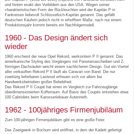
und hinten exakt den Vorbildern aus den USA. Wegen seiner
charakteristischen Form der Rückleuchten wird der Kapitän P in
Fankreisen liebevoll Schlüsselloch-Kapitän genannt. Das gefällt
deutschen Käufern jedoch nicht in erhofftem Maße; nach nur einem
Produktionsjahr kommt bereits ein Nachfolgemodell.
1960 - Das Design ändert sich
wieder
1960 erscheint der neue Opel Rekord, werksintern P II genannt. Das
amerikanische Styling des Vorgängers mit Panoramascheiben und Z-
förmigen Dachsäulen weicht einem sachlicheren Design. Gut ein Viertel
aller verkauften Rekord P II läuft als Caravan von Band. Die nur
zweitürig lieferbaren Lastesel erfreuen sich vor allem bei
Handwerksbetrieben großer Beliebtheit.
Das Rekord P II Coupé hat einen im Vergleich zur Fahrzeuglänge
überdimensionierten Kofferraum. Auf Basis des Coupés entstehen etwa
100 Cabriolets beim Karosseriebauer Autenrieth.
1962 - 100jähriges Firmenjubiläum
Zum 100-jährigen Firmenjubiläum gibt es eine große Feier.
Das Zweigwerk in Bochum wird eröffnet, in dem der Kadett gefertigt