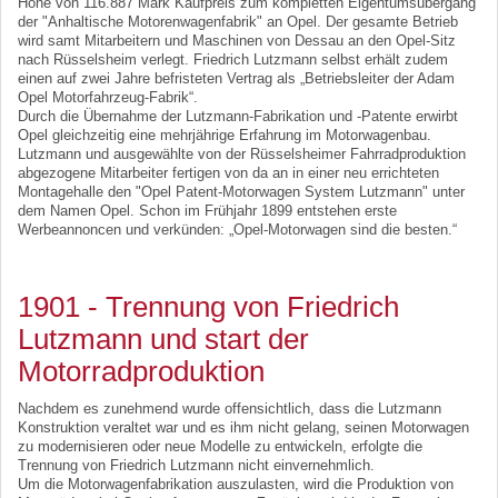
Höhe von 116.887 Mark Kaufpreis zum kompletten Eigentumsübergang
der "Anhaltische Motorenwagenfabrik" an Opel. Der gesamte Betrieb
wird samt Mitarbeitern und Maschinen von Dessau an den Opel-Sitz
nach Rüsselsheim verlegt. Friedrich Lutzmann selbst erhält zudem
einen auf zwei Jahre befristeten Vertrag als „Betriebsleiter der Adam
Opel Motorfahrzeug-Fabrik“.
Durch die Übernahme der Lutzmann-Fabrikation und -Patente erwirbt
Opel gleichzeitig eine mehrjährige Erfahrung im Motorwagenbau.
Lutzmann und ausgewählte von der Rüsselsheimer Fahrradproduktion
abgezogene Mitarbeiter fertigen von da an in einer neu errichteten
Montagehalle den "Opel Patent-Motorwagen System Lutzmann" unter
dem Namen Opel. Schon im Frühjahr 1899 entstehen erste
Werbeannoncen und verkünden: „Opel-Motorwagen sind die besten.“
1901 - Trennung von Friedrich
Lutzmann und start der
Motorradproduktion
Nachdem es zunehmend wurde offensichtlich, dass die Lutzmann
Konstruktion veraltet war und es ihm nicht gelang, seinen Motorwagen
zu modernisieren oder neue Modelle zu entwickeln, erfolgte die
Trennung von Friedrich Lutzmann nicht einvernehmlich.
Um die Motorwagenfabrikation auszulasten, wird die Produktion von