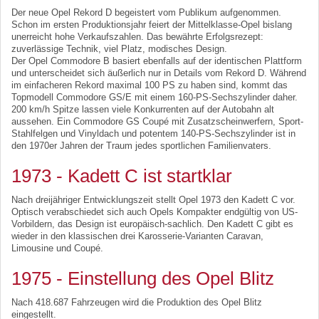
Der neue Opel Rekord D begeistert vom Publikum aufgenommen.
Schon im ersten Produktionsjahr feiert der Mittelklasse-Opel bislang
unerreicht hohe Verkaufszahlen. Das bewährte Erfolgsrezept:
zuverlässige Technik, viel Platz, modisches Design.
Der Opel Commodore B basiert ebenfalls auf der identischen Plattform
und unterscheidet sich äußerlich nur in Details vom Rekord D. Während
im einfacheren Rekord maximal 100 PS zu haben sind, kommt das
Topmodell Commodore GS/E mit einem 160-PS-Sechszylinder daher.
200 km/h Spitze lassen viele Konkurrenten auf der Autobahn alt
aussehen. Ein Commodore GS Coupé mit Zusatzscheinwerfern, Sport-
Stahlfelgen und Vinyldach und potentem 140-PS-Sechszylinder ist in
den 1970er Jahren der Traum jedes sportlichen Familienvaters.
1973 - Kadett C ist startklar
Nach dreijähriger Entwicklungszeit stellt Opel 1973 den Kadett C vor.
Optisch verabschiedet sich auch Opels Kompakter endgültig von US-
Vorbildern, das Design ist europäisch-sachlich. Den Kadett C gibt es
wieder in den klassischen drei Karosserie-Varianten Caravan,
Limousine und Coupé.
1975 - Einstellung des Opel Blitz
Nach 418.687 Fahrzeugen wird die Produktion des Opel Blitz
eingestellt.