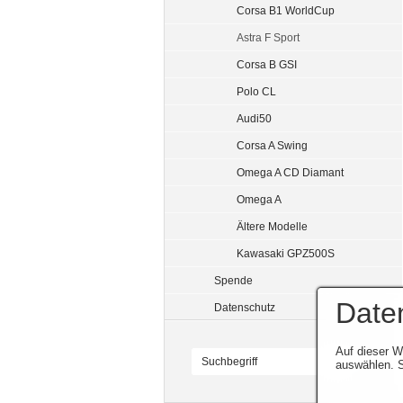
Corsa B1 WorldCup
Astra F Sport
Corsa B GSI
Polo CL
Audi50
Corsa A Swing
Omega A CD Diamant
Omega A
Ältere Modelle
Kawasaki GPZ500S
Spende
Date
Datenschutz
Auf dieser W
auswählen. S