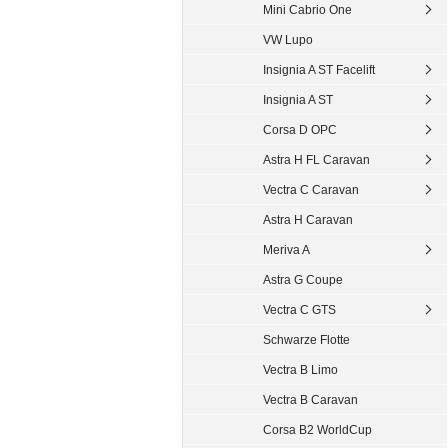
Mini Cabrio One
VW Lupo
Insignia A ST Facelift
Insignia A ST
Corsa D OPC
Astra H FL Caravan
Vectra C Caravan
Astra H Caravan
Meriva A
Astra G Coupe
Vectra C GTS
Schwarze Flotte
Vectra B Limo
Vectra B Caravan
Corsa B2 WorldCup