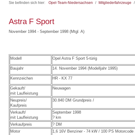
Sie befinden sich hier:
Opel-Team-Niedersachsen
/
Mitgliederfahrzeuge
/
Astra F Sport
November 1994 - September 1998 (Mtgl. A)
Modell
Opel Astra F Sport 5-türig
Baujahr
14. November 1994 (Modelljahr 1995)
Kennzeichen
HR - KX 77
Gekauft/
Neuwagen
mit Laufleistung
Neupreis/
30.840 DM Grundpreis /
Kaufpreis
Verkauft/
September 1998
mit Laufleistung
? km
Verkaufpreis
? DM
Motor
1,6 16V Benziner - 74 kW / 100 PS Motorcod