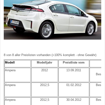
8 von 8 aller Preislisten vorhanden (=100% komplett - ohne Gewähr)
Modell
Modelljahr
Preistliste vom
B
Ampera
2012
13.09.2011
Er
Best.N
Ampera
2012,5
01.02.2012
Best.N
Ampera
2012,5
30.04.2012
Best.N